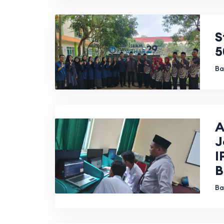
S
5
Ba
A
J
I
B
Ba