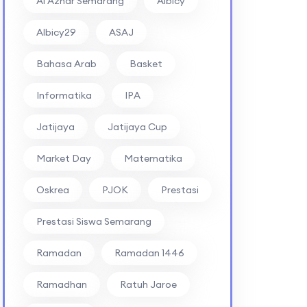
Al Azhar Semarang
Albicy
Albicy29
ASAJ
Bahasa Arab
Basket
Informatika
IPA
Jatijaya
Jatijaya Cup
Market Day
Matematika
Oskrea
PJOK
Prestasi
Prestasi Siswa Semarang
Ramadan
Ramadan 1446
Ramadhan
Ratuh Jaroe