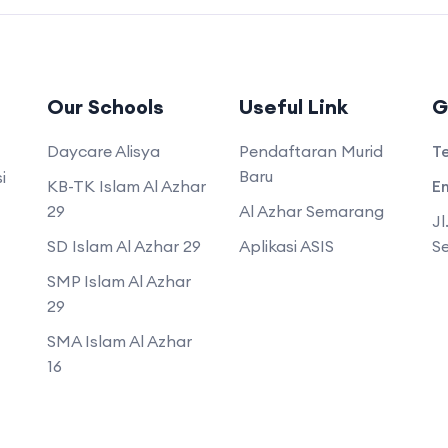
Our Schools
Useful Link
G
Daycare Alisya
Pendaftaran Murid
T
Baru
i
KB-TK Islam Al Azhar
Em
29
Al Azhar Semarang
Jl
SD Islam Al Azhar 29
Aplikasi ASIS
S
SMP Islam Al Azhar
29
SMA Islam Al Azhar
16