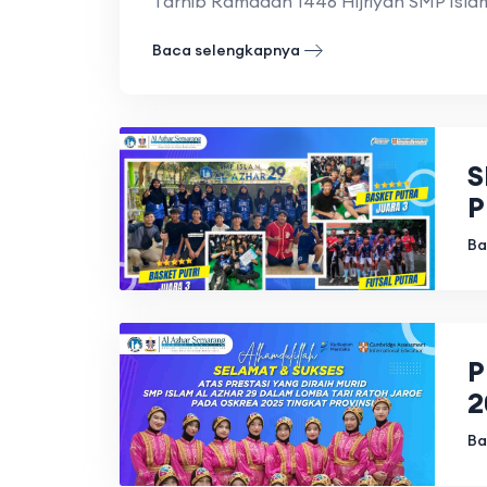
Tarhib Ramadan 1446 Hijriyah SMP Islam
Baca selengkapnya
S
P
Ba
P
2
Ba