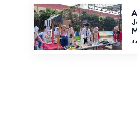
A
J
M
Ba