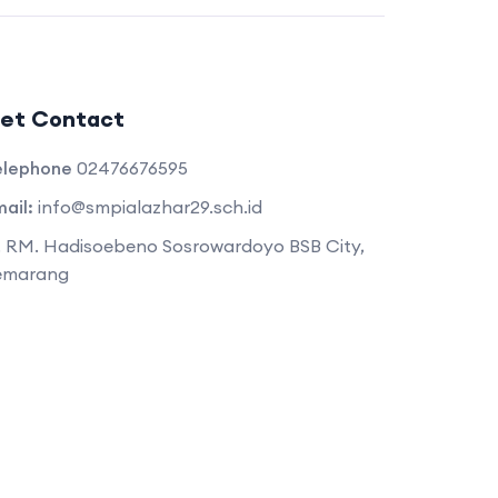
et Contact
elephone
02476676595
ail:
info@smpialazhar29.sch.id
. RM. Hadisoebeno Sosrowardoyo BSB City,
emarang