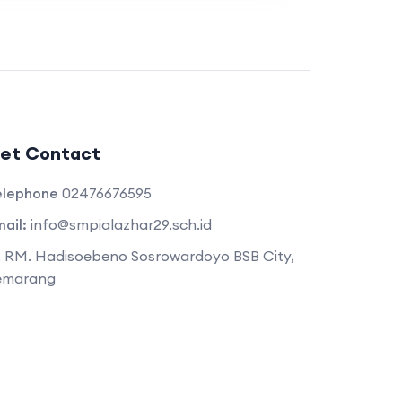
et Contact
elephone
02476676595
ail:
info@smpialazhar29.sch.id
. RM. Hadisoebeno Sosrowardoyo BSB City,
emarang