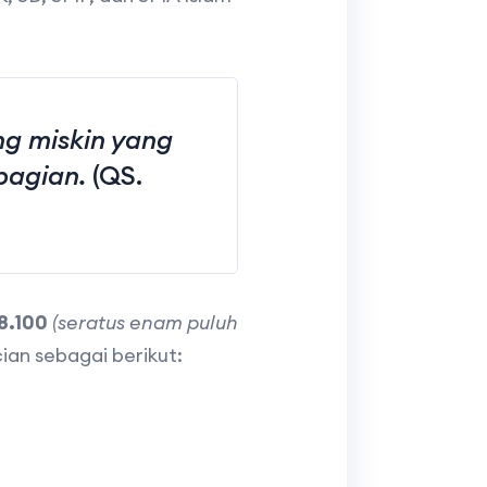
g miskin yang
bagian.
(QS.
8.100
(seratus enam puluh
ian sebagai berikut: