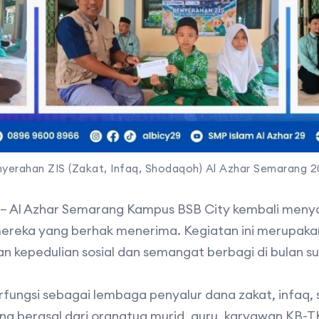
yerahan ZIS (Zakat, Infaq, Shodaqoh) Al Azhar Semarang 
 – Al Azhar Semarang Kampus BSB City kembali meny
reka yang berhak menerima. Kegiatan ini merupakan
kepedulian sosial dan semangat berbagi di bulan s
rfungsi sebagai lembaga penyalur dana zakat, infaq,
ng berasal dari orangtua murid, guru, karyawan KB-T