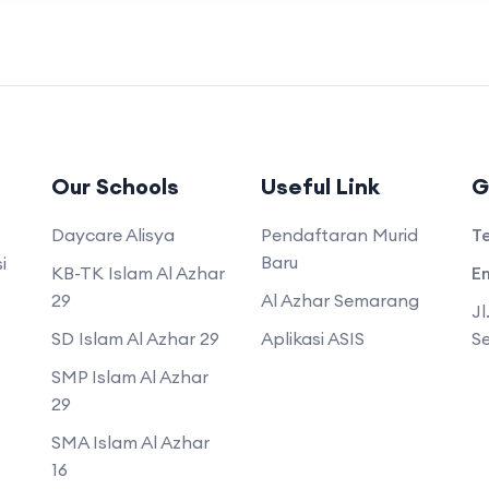
Our Schools
Useful Link
G
Daycare Alisya
Pendaftaran Murid
T
Baru
i
KB-TK Islam Al Azhar
Em
29
Al Azhar Semarang
Jl
SD Islam Al Azhar 29
Aplikasi ASIS
S
SMP Islam Al Azhar
29
SMA Islam Al Azhar
16