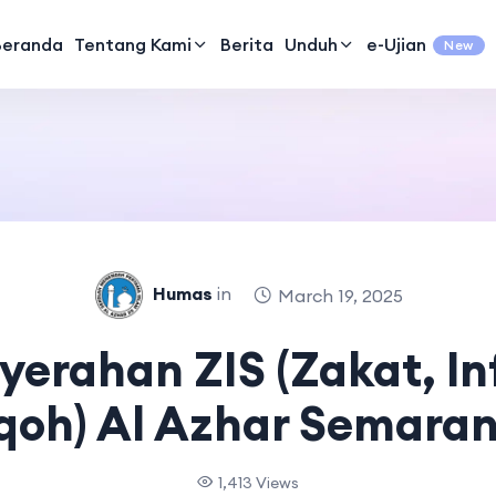
Beranda
Tentang Kami
Berita
Unduh
e-Ujian
New
Humas
in
March 19, 2025
yerahan ZIS (Zakat, In
oh) Al Azhar Semara
1,413 Views