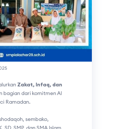
2025
alurkan
Zakat, Infaq, dan
 bagian dari komitmen Al
uci Ramadan.
 shodaqoh, sembako,
K, SD, SMP, dan SMA Islam