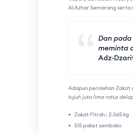
Al Azhar Semarang serta 
Dan pada 
meminta d
Adz-Dzariy
Adapun perolehan Zakat 
tujuh juta lima ratus dela
Zakat Fitrah : 2.565 kg
515 paket sembako