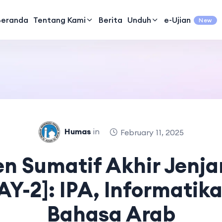
Beranda
Tentang Kami
Berita
Unduh
e-Ujian
New
Humas
in
February 11, 2025
n Sumatif Akhir Jenja
AY-2]: IPA, Informatik
Bahasa Arab