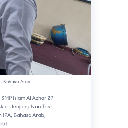
K, Bahasa Arab
SMP Islam Al Azhar 29
hir Jenjang Non Test
ran IPA, Bahasa Arab,
tif.