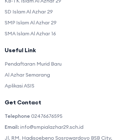
KB-TK Islam Al Azhar 29
SD Islam Al Azhar 29
SMP Islam Al Azhar 29
SMA Islam Al Azhar 16
Useful Link
Pendaftaran Murid Baru
Al Azhar Semarang
Aplikasi ASIS
Get Contact
Telephone
02476676595
Email:
info@smpialazhar29.sch.id
Jl. RM. Hadisoebeno Sosrowardoyo BSB City,