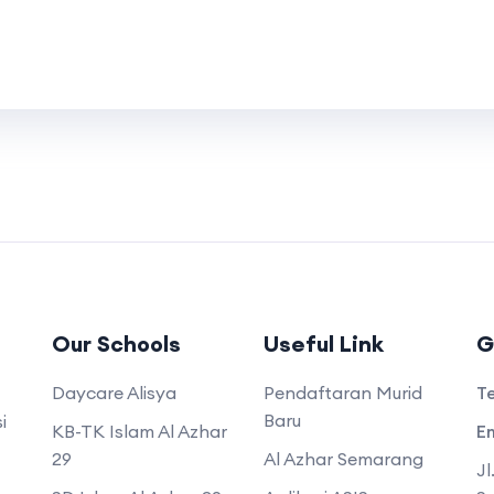
Our Schools
Useful Link
G
Daycare Alisya
Pendaftaran Murid
T
Baru
i
KB-TK Islam Al Azhar
Em
29
Al Azhar Semarang
Jl