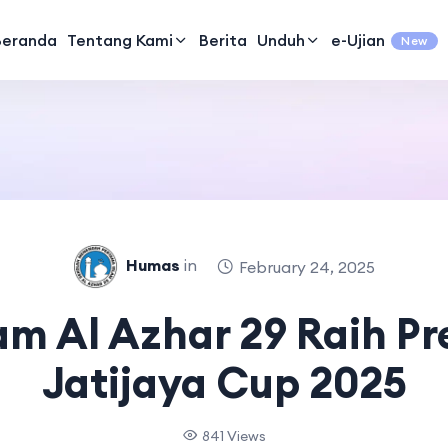
Beranda
Tentang Kami
Berita
Unduh
e-Ujian
New
Humas
in
February 24, 2025
am Al Azhar 29 Raih Pre
Jatijaya Cup 2025
841 Views