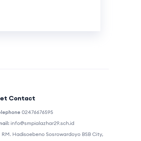
et Contact
elephone
02476676595
ail:
info@smpialazhar29.sch.id
. RM. Hadisoebeno Sosrowardoyo BSB City,